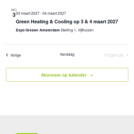
WO
03 maart 2027
-
04 maart 2027
3
Green Heating & Cooling op 3 & 4 maart 2027
Expo Greater Amsterdam
Stelling 1, Vijfhuizen
Vandaag
Volgende
Evenementen
Vorige
Eveneme
Abonneer op kalender