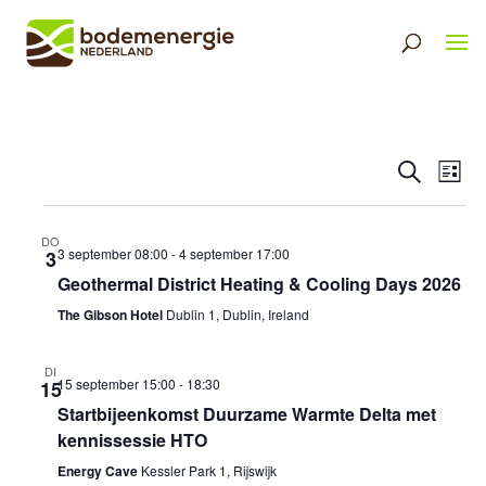
Eveneme
Ev
Zoeken
Lijst
Selecteer
Zoeken
we
een
en
nav
datum.
DO
weergev
3 september 08:00
-
4 september 17:00
3
Geothermal District Heating & Cooling Days 2026
navigati
The Gibson Hotel
Dublin 1, Dublin, Ireland
DI
15 september 15:00
-
18:30
15
Startbijeenkomst Duurzame Warmte Delta met
kennissessie HTO
Energy Cave
Kessler Park 1, Rijswijk