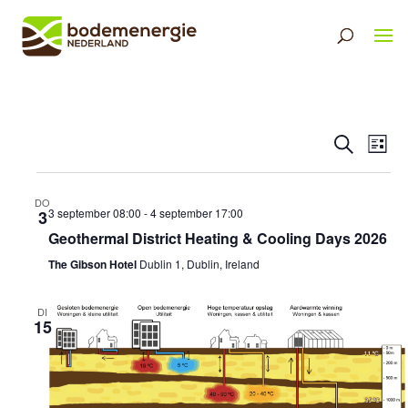
Eveneme
Ev
Zoeken
Lijst
Selecteer
Zoeken
we
een
en
nav
datum.
DO
weergev
3 september 08:00
-
4 september 17:00
3
Geothermal District Heating & Cooling Days 2026
navigati
The Gibson Hotel
Dublin 1, Dublin, Ireland
DI
15