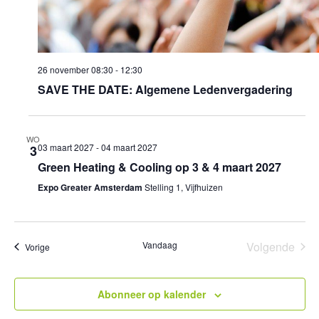
26 november 08:30
-
12:30
SAVE THE DATE: Algemene Ledenvergadering
WO
03 maart 2027
-
04 maart 2027
3
Green Heating & Cooling op 3 & 4 maart 2027
Expo Greater Amsterdam
Stelling 1, Vijfhuizen
Vandaag
Volgende
Evenementen
Vorige
Eveneme
Abonneer op kalender