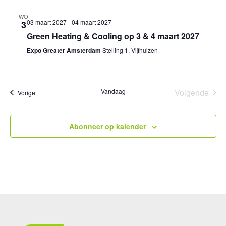
WO
03 maart 2027
-
04 maart 2027
3
Green Heating & Cooling op 3 & 4 maart 2027
Expo Greater Amsterdam
Stelling 1, Vijfhuizen
Vandaag
Volgende
Evenementen
Vorige
Eveneme
Abonneer op kalender