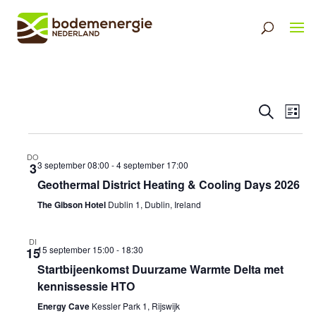
Eveneme
Ev
Zoeken
Lijst
Selecteer
Zoeken
we
een
en
nav
datum.
DO
weergev
3 september 08:00
-
4 september 17:00
3
Geothermal District Heating & Cooling Days 2026
navigati
The Gibson Hotel
Dublin 1, Dublin, Ireland
DI
15 september 15:00
-
18:30
15
Startbijeenkomst Duurzame Warmte Delta met
kennissessie HTO
Energy Cave
Kessler Park 1, Rijswijk