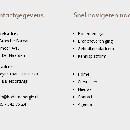
ntactgegevens
Snel navigeren na
oekadres:
Bodemenergie
Branche Bureau
Branchevereniging
imeer 4-15
Gebruikersplatform
1 DC Naarden
Kennisplatform
tadres:
eynstraat 1 Unit 220
Home
 BB Noordwijk
Cursussen
Nieuws
Contact
nfo@bodemenergie.nl
35 - 542 75 24
Agenda