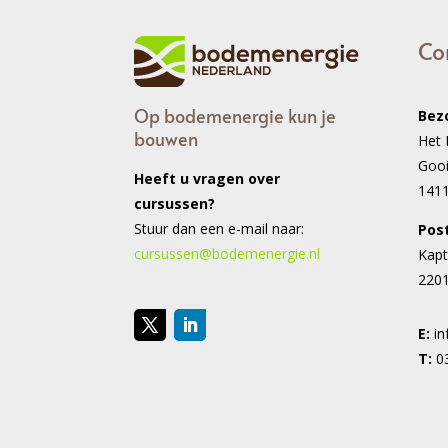
Co
Op bodemenergie kun je
Bez
bouwen
Het 
Goo
Heeft u vragen over
141
cursussen?
Stuur dan een e-mail naar:
Pos
cursussen@bodemenergie.nl
Kapt
2201
E:
i
T:
0