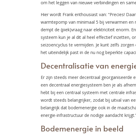
om het leggen van nieuwe verbindingen en sam
Hier wordt Frank enthousiast van: “Precies! Da
warmtepomp van minimaal 5 bij verwarmen en ma
dempt de (piek)vraag naar elektriciteit enorm. E
systeem kun je al dit al heel effectief inzetten, 
seizoencyclus te vermijden. Je kunt zelfs zorg
het uiteindelijk past in de nu nog beperkte capac
Decentralisatie van energ
Er zijn steeds meer decentraal georganiseerde e
een decentraal energiesysteem ben je als afnemer 
hebt bij een centraal systeem met centrale infr
wordt steeds belangrijker, zodat bij uitval van een
belangrijk dat bodemenergie ook in de maatscha
energie-infrastructuur de nodige aandacht krijgt.
Bodemenergie in beeld