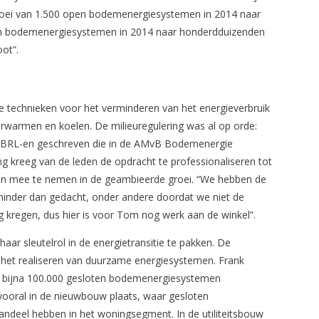
oei van 1.500 open bodemenergiesystemen in 2014 naar
ten bodemenergiesystemen in 2014 naar honderdduizenden
oot”.
 technieken voor het verminderen van het energieverbruik
erwarmen en koelen. De milieuregulering was al op orde:
drie BRL-en geschreven die in de AMvB Bodemenergie
ng kreeg van de leden de opdracht te professionaliseren tot
n mee te nemen in de geambieerde groei. “We hebben de
minder dan gedacht, onder andere doordat we niet de
g kregen, dus hier is voor Tom nog werk aan de winkel”.
ar sleutelrol in de energietransitie te pakken. De
n het realiseren van duurzame energiesystemen. Frank
en bijna 100.000 gesloten bodemenergiesystemen
vooral in de nieuwbouw plaats, waar gesloten
deel hebben in het woningsegment. In de utiliteitsbouw