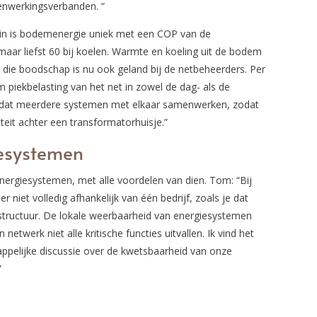
enwerkingsverbanden. “
arin is bodemenergie uniek met een COP van de
ar liefst 60 bij koelen. Warmte en koeling uit de bodem
n die boodschap is nu ook geland bij de netbeheerders. Per
om piekbelasting van het net in zowel de dag- als de
en dat meerdere systemen met elkaar samenwerken, zodat
iteit achter een transformatorhuisje.”
iesystemen
nergiesystemen, met alle voordelen van dien. Tom: “Bij
niet volledig afhankelijk van één bedrijf, zoals je dat
astructuur. De lokale weerbaarheid van energiesystemen
 netwerk niet alle kritische functies uitvallen. Ik vind het
ppelijke discussie over de kwetsbaarheid van onze
”