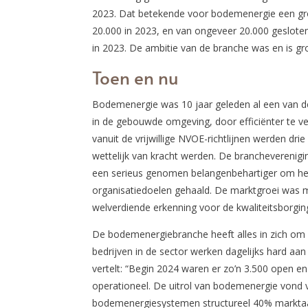
2023. Dat betekende voor bodemenergie een gr
20.000 in 2023, en van ongeveer 20.000 geslo
in 2023. De ambitie van de branche was en is gr
Toen en nu
Bodemenergie was 10 jaar geleden al een van de
in de gebouwde omgeving, door efficiënter te v
vanuit de vrijwillige NVOE-richtlijnen werden 
wettelijk van kracht werden. De brancheverenigi
een serieus genomen belangenbehartiger om he
organisatiedoelen gehaald. De marktgroei was 
welverdiende erkenning voor de kwaliteitsborgin
De bodemenergiebranche heeft alles in zich om ha
bedrijven in de sector werken dagelijks hard aa
vertelt: “Begin 2024 waren er zo’n 3.500 open 
operationeel. De uitrol van bodemenergie vond 
bodemenergiesystemen structureel 40% marktaan