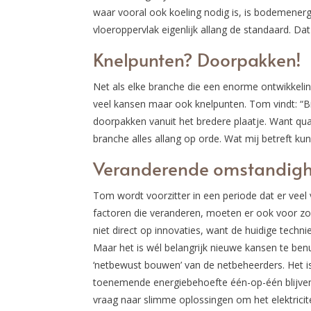
waar vooral ook koeling nodig is, is bodemene
vloeroppervlak eigenlijk allang de standaard. Da
Knelpunten? Doorpakken!
Net als elke branche die een enorme ontwikkeli
veel kansen maar ook knelpunten. Tom vindt: “Bi
doorpakken vanuit het bredere plaatje. Want qua t
branche alles allang op orde. Wat mij betreft 
Veranderende omstandigh
Tom wordt voorzitter in een periode dat er vee
factoren die veranderen, moeten er ook voor zo
niet direct op innovaties, want de huidige technie
Maar het is wél belangrijk nieuwe kansen te ben
‘netbewust bouwen’ van de netbeheerders. Het i
toenemende energiebehoefte één-op-één blijven v
vraag naar slimme oplossingen om het elektricit