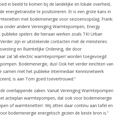
d in beeld te komen bij de landelijke en lokale overheid,
 energietransitie te positioneren. Er is een grote kans in
armtenetten met bodemenergie voor seizoensopslag. Frank:
via onder andere Vereniging Warmtepompen, Energy
publieke spelers die hieraan werken zoals TKI Urban
Verder zijn er uitstekende contacten met de ministeries
svesting en Ruimtelijke Ordening, die door
aar zal ‘all-electric warmtepompen’ worden toegevoegd
epompen. Bodemenergie, dus! Ook het verder inrichten van
 samen met het publieke Intermediair Kennisnetwerk
nceerd, is aan Tom goed toevertrouwd.”
er de overlappende zaken. Vanuit Vereniging Warmtepompen
n het actieplan warmtepompen, dat ook voor bodemenergie
mpen of warmtenetten’. Wij zitten daar continu aan tafel en
rvoor bodemenergie energetisch gezien de beste bron is.”