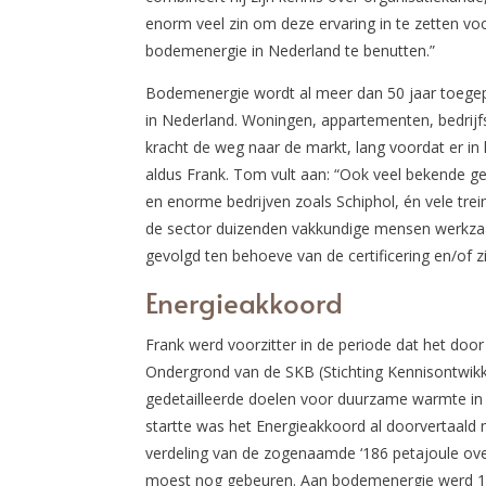
enorm veel zin om deze ervaring in te zetten v
bodemenergie in Nederland te benutten.”
Bodemenergie wordt al meer dan 50 jaar toege
in Nederland. Woningen, appartementen, bedrijf
kracht de weg naar de markt, lang voordat er i
aldus Frank. Tom vult aan: “Ook veel bekende g
en enorme bedrijven zoals Schiphol, én vele trei
de sector duizenden vakkundige mensen werkzaam
gevolgd ten behoeve van de certificering en/of z
Energieakkoord
Frank werd voorzitter in de periode dat het d
Ondergrond van de SKB (Stichting Kennisontwik
gedetailleerde doelen voor duurzame warmte in 
startte was het Energieakkoord al doorvertaald 
verdeling van de zogenaamde ‘186 petajoule ov
moest nog gebeuren. Aan bodemenergie werd 16