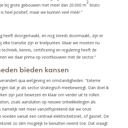
2
rgie bij grote gebouwen met meer dan 20.000 m
bruto
t is heel positief, maar we kunnen veel méér.”
ng heeft doorgemaakt, en nog steeds doormaakt, zijn er
j elke transitie zijn er knelpunten. Maar we moeten nu
echniek, kennis, certificering en regulering heeft de
kunnen we daar prima op voortbouwen met de sector.”
eden bieden kansen
l verandert qua wetgeving en omstandigheden. “Externe
rgen dat je als sector strategisch meebeweegt. Dan doel ik
ken zijn juist bewezen en klaar om verder uit te rollen.
utten, zoals aansluiten op nieuwe ontwikkelingen als
s namelijk niet meer vanzelfsprekend dat we onze
oeden vanuit een centraal elektriciteitsnet, of gasnet. De
eitsnet zo slim mogelijk te benutten neemt toe. Dat vraagt