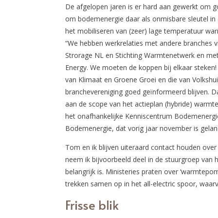
De afgelopen jaren is er hard aan gewerkt om goe
om bodemenergie daar als onmisbare sleutel in de
het mobiliseren van (zeer) lage temperatuur w
“We hebben werkrelaties met andere branches 
Strorage NL en Stichting Warmtenetwerk en met 
Energy. We moeten de koppen bij elkaar steken! 
van Klimaat en Groene Groei en die van Volkshui
branchevereniging goed geïnformeerd blijven. D
aan de scope van het actieplan (hybride) warmt
het onafhankelijke Kenniscentrum Bodemenergie
Bodemenergie, dat vorig jaar november is gela
Tom en ik blijven uiteraard contact houden ov
neem ik bijvoorbeeld deel in de stuurgroep va
belangrijk is. Ministeries praten over ‘warmtepo
trekken samen op in het all-electric spoor, waa
Frisse blik