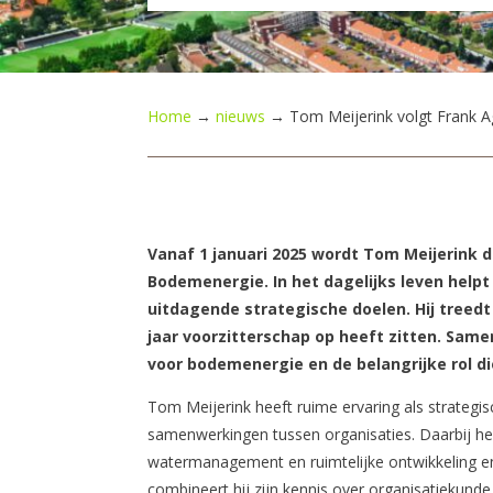
Home
→
nieuws
→
Tom Meijerink volgt Frank A
Vanaf 1 januari 2025 wordt Tom Meijerink 
Bodemenergie. In het dagelijks leven help
uitdagende strategische doelen. Hij treedt
jaar voorzitterschap op heeft zitten. Samen
voor bodemenergie en de belangrijke rol d
Tom Meijerink heeft ruime ervaring als strateg
samenwerkingen tussen organisaties. Daarbij heef
watermanagement en ruimtelijke ontwikkeling en 
combineert hij zijn kennis over organisatiekund