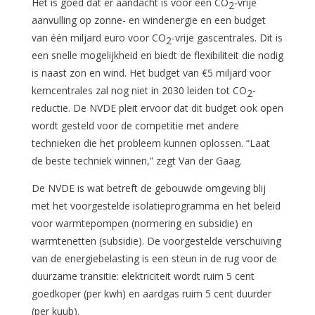
Het is goed dat er aandacht is voor een CO
-vrije
2
aanvulling op zonne- en windenergie en een budget
van één miljard euro voor CO
-vrije gascentrales. Dit is
2
een snelle mogelijkheid en biedt de flexibiliteit die nodig
is naast zon en wind. Het budget van €5 miljard voor
kerncentrales zal nog niet in 2030 leiden tot CO
-
2
reductie. De NVDE pleit ervoor dat dit budget ook open
wordt gesteld voor de competitie met andere
technieken die het probleem kunnen oplossen. “Laat
de beste techniek winnen,” zegt Van der Gaag.
De NVDE is wat betreft de gebouwde omgeving blij
met het voorgestelde isolatieprogramma en het beleid
voor warmtepompen (normering en subsidie) en
warmtenetten (subsidie). De voorgestelde verschuiving
van de energiebelasting is een steun in de rug voor de
duurzame transitie: elektriciteit wordt ruim 5 cent
goedkoper (per kwh) en aardgas ruim 5 cent duurder
(per kuub).