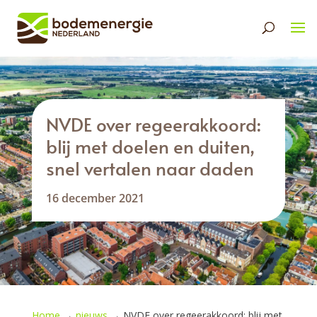
NVDE over regeerakkoord:
blij met doelen en duiten,
snel vertalen naar daden
16 december 2021
Home
→
nieuws
→
NVDE over regeerakkoord: blij met