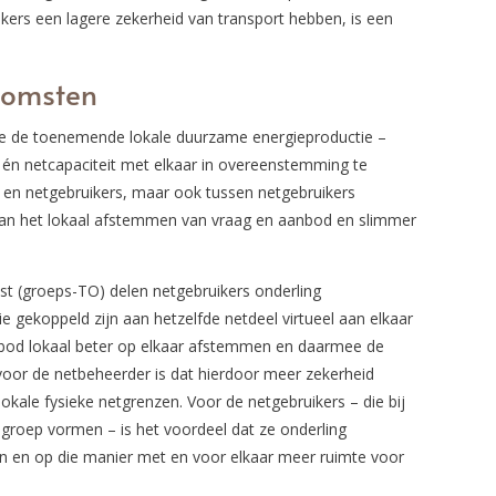
ikers een lagere zekerheid van transport hebben, is een
komsten
ame de toenemende lokale duurzame energieproductie –
 én netcapaciteit met elkaar in overeenstemming te
en netgebruikers, maar ook tussen netgebruikers
n aan het lokaal afstemmen van vraag en aanbod en slimmer
t (groeps-TO) delen netgebruikers onderling
ie gekoppeld zijn aan hetzelfde netdeel virtueel aan elkaar
nbod lokaal beter op elkaar afstemmen en daarmee de
voor de netbeheerder is dat hierdoor meer zekerheid
lokale fysieke netgrenzen. Voor de netgebruikers – die bij
roep vormen – is het voordeel dat ze onderling
en en op die manier met en voor elkaar meer ruimte voor