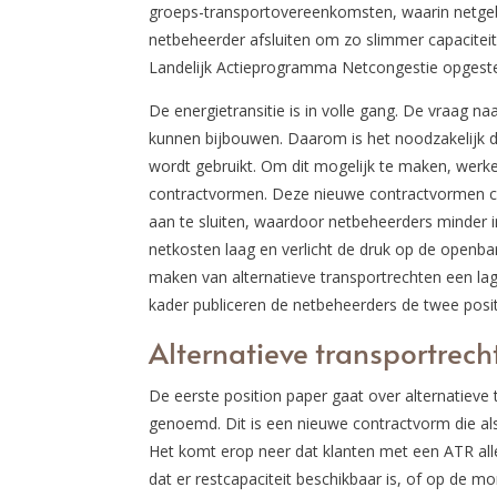
groeps-transportovereenkomsten, waarin netge
netbeheerder afsluiten om zo slimmer capaciteit 
Landelijk Actieprogramma Netcongestie opgeste
De energietransitie is in volle gang. De vraag n
kunnen bijbouwen. Daarom is het noodzakelijk dat
wordt gebruikt. Om dit mogelijk te maken, werk
contractvormen. Deze nieuwe contractvormen cr
aan te sluiten, waardoor netbeheerders minder i
netkosten laag en verlicht de druk op de openba
maken van alternatieve transportrechten een lager 
kader publiceren de netbeheerders de twee posi
Alternatieve transportrech
De eerste position paper gaat over alternatieve
genoemd. Dit is een nieuwe contractvorm die als 
Het komt erop neer dat klanten met een ATR a
dat er restcapaciteit beschikbaar is, of op de 