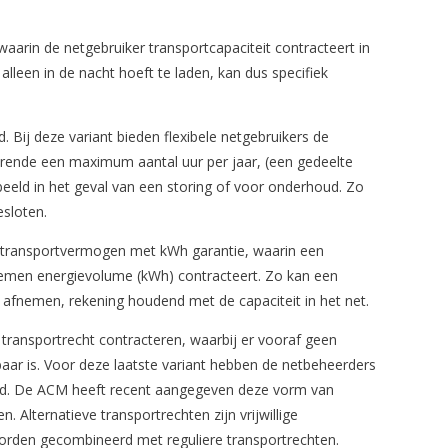
waarin de netgebruiker transportcapaciteit contracteert in
lleen in de nacht hoeft te laden, kan dus specifiek
.
. Bij deze variant bieden flexibele netgebruikers de
rende een maximum aantal uur per jaar, (een gedeelte
beeld in het geval van een storing of voor onderhoud. Zo
esloten.
l transportvermogen met kWh garantie, waarin een
nemen energievolume (kWh) contracteert. Zo kan een
e afnemen, rekening houdend met de capaciteit in het net.
l transportrecht contracteren, waarbij er vooraf geen
aar is. Voor deze laatste variant hebben de netbeheerders
iend. De ACM heeft recent aangegeven deze vorm van
n. Alternatieve transportrechten zijn vrijwillige
orden gecombineerd met reguliere transportrechten.