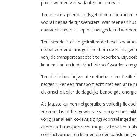
paper worden vier varianten beschreven.
Ten eerste zijn er de tijdsgebonden contracten, 
vooraf bepaalde tijdsvensters. Wanneer een bus a
daarvoor capaciteit op het net geclaimd worden
Ten tweede is er de gelimiteerde beschikbaarheid
netbeheerder de mogelijkheid om de klant, gedu
van) de transportcapaciteit te beperken. Bijvoor
kunnen klanten in de ‘vluchtstrook’ worden aang
Ten derde beschrijven de netbeheerders flexibe
netgebruiker een transportrecht met een af te 
elektrische boiler de dagelijks benodigde energi
Als laatste kunnen netgebruikers volledig flexibe
zekerheid is of het gewenste vermogen beschikb
vorig jaar al een codewijzigingsvoorstel inged
alternatief transportrecht mogelijk te willen make
contractvormen en kunnen op één aansluiting w