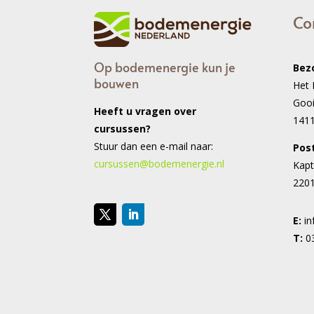
Co
Op bodemenergie kun je
Bez
bouwen
Het 
Goo
Heeft u vragen over
141
cursussen?
Stuur dan een e-mail naar:
Pos
cursussen@bodemenergie.nl
Kapt
2201
E:
i
T:
0