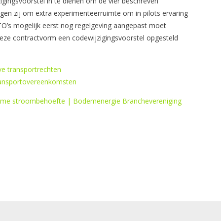
ingsvoorstel in te dienen om de vier beschreven
agen zij om extra experimenteerruimte om in pilots ervaring
TO’s mogelijk eerst nog regelgeving aangepast moet
 deze contractvorm een codewijzigingsvoorstel opgesteld
ve transportrechten
transportovereenkomsten
me stroombehoefte | Bodemenergie Branchevereniging