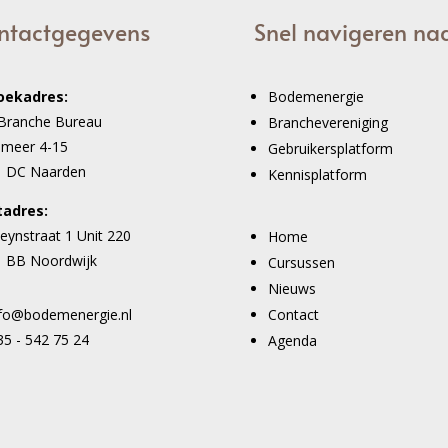
ntactgegevens
Snel navigeren na
oekadres:
Bodemenergie
Branche Bureau
Branchevereniging
imeer 4-15
Gebruikersplatform
1 DC Naarden
Kennisplatform
tadres:
eynstraat 1 Unit 220
Home
 BB Noordwijk
Cursussen
Nieuws
Contact
nfo@bodemenergie.nl
35 - 542 75 24
Agenda