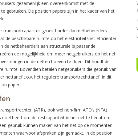
bruikers gezamenlijk een overeenkomst met de
te gebruiken. De position papers zijn in het kader van het
ld.
aar transportcapaciteit groeit harder dan netbeheerders
 de beschikbare ruimte op het elektriciteitsnet efficiënter
en de netbeheerders aan structurele bijpassende
eëren de mogelijkheid om meer netgebruikers op het net
nvesteringen in de netten hoeven te doen. Dit houdt de
re ruimte. Bovendien betalen netgebruikers die gebruik van
nettarief t.o.v. het reguliere transportrechttarief. In dit
tion papers.
ten
 transportrechten (ATR), ook wel non-firm ATO’s (NFA)
doel heeft om de restcapaciteit in het net te benutten.
lleen gebruik kunnen maken van het net op de momenten
momenten waarvoor afspraken zijn gemaakt. In de position