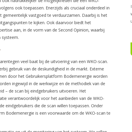
 ook nadrukkelijker de mogelijkheden die een WKO-
lgens ook toepassen. Enerzijds als cruciaal onderdeel in
t gemeentelijk vastgoed te verduurzamen. Daarbij is het
itgangspunten te kijken. Ook daarvoor biedt het
ertise aan, in de vorm van de Second Opinion, waarbij
n systeem.
t
rentegen veel baat bij de uitvoering van een WKO-scan.
bij gebruik van de deskundigheid in de markt. Externe
unnen door het Gebruikersplatform Bodemenergie worden
orden ingewijd in de werkwijze en de methodiek van de
 – de scan bij eindgebruikers uitvoeren. Het
atie verantwoordelijk voor het aanbieden van de WKO-
de eindgebruikers die de scan willen toepassen. Onder
form Bodemenergie is een voorwaarde om de WKO-scan te
rmatie op uit de monitoring van het systeem. We willen