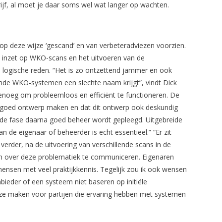
rijf, al moet je daar soms wel wat langer op wachten.
n op deze wijze ‘gescand’ en van verbeteradviezen voorzien.
 inzet op WKO-scans en het uitvoeren van de
n logische reden. “Het is zo ontzettend jammer en ook
nde WKO-systemen een slechte naam krijgt”, vindt Dick
enoeg om probleemloos en efficiënt te functioneren. De
n goed ontwerp maken en dat dit ontwerp ook deskundig
in de fase daarna goed beheer wordt gepleegd. Uitgebreide
 de eigenaar of beheerder is echt essentieel.” “Er zit
s verder, na de uitvoering van verschillende scans in de
om over deze problematiek te communiceren. Eigenaren
ensen met veel praktijkkennis. Tegelijk zou ik ook wensen
ieder of een systeem niet baseren op initiële
uze maken voor partijen die ervaring hebben met systemen