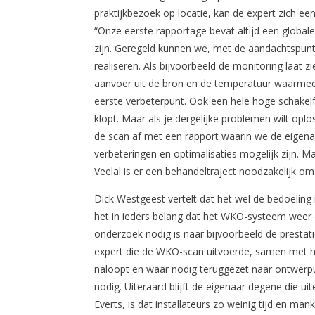
praktijkbezoek op locatie, kan de expert zich ee
“Onze eerste rapportage bevat altijd een globale
zijn. Geregeld kunnen we, met de aandachtspunten
realiseren. Als bijvoorbeeld de monitoring laat 
aanvoer uit de bron en de temperatuur waarmee 
eerste verbeterpunt. Ook een hele hoge schakelf
klopt. Maar als je dergelijke problemen wilt opl
de scan af met een rapport waarin we de eigena
verbeteringen en optimalisaties mogelijk zijn. M
Veelal is er een behandeltraject noodzakelijk o
Dick Westgeest vertelt dat het wel de bedoeling i
het in ieders belang dat het WKO-systeem weer 
onderzoek nodig is naar bijvoorbeeld de prestat
expert die de WKO-scan uitvoerde, samen met het
naloopt en waar nodig teruggezet naar ontwerpui
nodig. Uiteraard blijft de eigenaar degene die uit
Everts, is dat installateurs zo weinig tijd en 