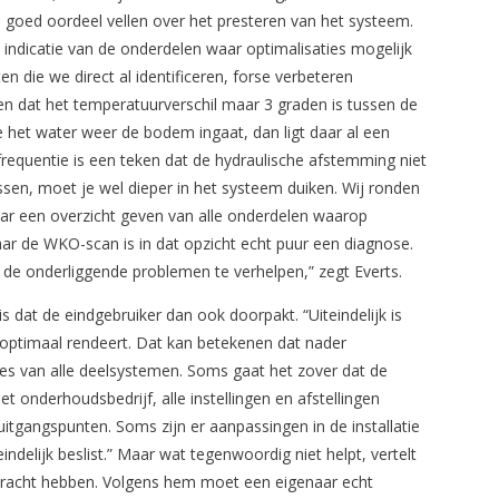
n goed oordeel vellen over het presteren van het systeem.
 indicatie van de onderdelen waar optimalisaties mogelijk
 die we direct al identificeren, forse verbeteren
zien dat het temperatuurverschil maar 3 graden is tussen de
het water weer de bodem ingaat, dan ligt daar al een
requentie is een teken dat de hydraulische afstemming niet
ossen, moet je wel dieper in het systeem duiken. Wij ronden
ar een overzicht geven van alle onderdelen waarop
aar de WKO-scan is in dat opzicht echt puur een diagnose.
m de onderliggende problemen te verhelpen,” zegt Everts.
s dat de eindgebruiker dan ook doorpakt. “Uiteindelijk is
optimaal rendeert. Dat kan betekenen dat nader
ies van alle deelsystemen. Soms gaat het zover dat de
 onderhoudsbedrijf, alle instellingen en afstellingen
tgangspunten. Soms zijn er aanpassingen in de installatie
eindelijk beslist.” Maar wat tegenwoordig niet helpt, vertelt
mankracht hebben. Volgens hem moet een eigenaar echt