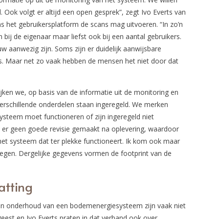
. Ook volgt er altijd een open gesprek”, zegt Ivo Everts van
s het gebruikersplatform de scans mag uitvoeren. “In zo’n
n bij de eigenaar maar liefst ook bij een aantal gebruikers.
w aanwezig zijn. Soms zijn er duidelijk aanwijsbare
rs. Maar net zo vaak hebben de mensen het niet door dat
ijken we, op basis van de informatie uit de monitoring en
erschillende onderdelen staan ingeregeld. We merken
ysteem moet functioneren of zijn ingeregeld niet
is er geen goede revisie gemaakt na oplevering, waardoor
t systeem dat ter plekke functioneert. Ik kom ook maar
tegen. Dergelijke gegevens vormen de footprint van de
atting
en onderhoud van een bodemenergiesysteem zijn vaak niet
geest en Ivo Everts praten in dat verband ook over