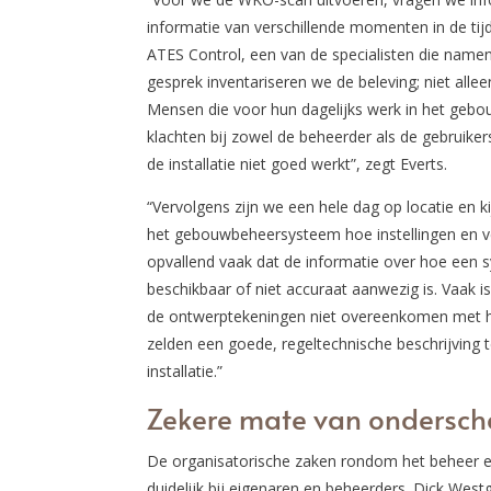
informatie van verschillende momenten in de tijd
ATES Control, een van de specialisten die namen
gesprek inventariseren we de beleving; niet allee
Mensen die voor hun dagelijks werk in het gebou
klachten bij zowel de beheerder als de gebruike
de installatie niet goed werkt”, zegt Everts.
“Vervolgens zijn we een hele dag op locatie en k
het gebouwbeheersysteem hoe instellingen en v
opvallend vaak dat de informatie over hoe een s
beschikbaar of niet accuraat aanwezig is. Vaak 
de ontwerptekeningen niet overeenkomen met he
zelden een goede, regeltechnische beschrijving 
installatie.”
Zekere mate van ondersch
De organisatorische zaken rondom het beheer 
duidelijk bij eigenaren en beheerders. Dick West