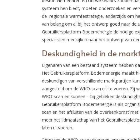
beseft. Gemeenten en ontwikkelaars zouden dan
systeem hen biedt, moeten onderzoeken en vervo
de regionale warmtestrategie, anderzijds om he
van belang om al bij het ontwerp goed naar de u
Gebruikersplatform Bodemenergie de nodige exp
specialisten meekijken naar het ontwerp van ee
Deskundigheid in de mark
Eigenaren van een bestaand systeem hebben daa
Het Gebruikersplatform Bodemenergie maakt hier
deskundigen van verschillende marktpartijen k
aangesteld om de WKO-scan uit te voeren. Zij w
WKO-scan en kunnen – bij gebleken deskundigheid
Gebruikersplatform Bodemenergie is als organis
scan en het afsluiten van de overeenkomst met 
meer het lidmaatschap van het Gebruikersplat
laten uitvoeren.
“Voor we de WKO-scan uitvoeren, vragen we info