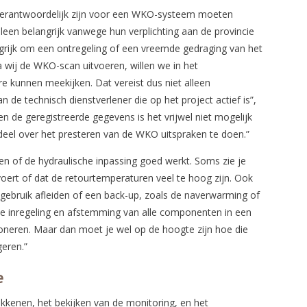
 verantwoordelijk zijn voor een WKO-systeem moeten
alleen belangrijk vanwege hun verplichting aan de provincie
grijk om een ontregeling of een vreemde gedraging van het
a wij de WKO-scan uitvoeren, willen we in het
kunnen meekijken. Dat vereist dus niet alleen
de technisch dienstverlener die op het project actief is”,
n de geregistreerde gegevens is het vrijwel niet mogelijk
el over het presteren van de WKO uitspraken te doen.”
zien of de hydraulische inpassing goed werkt. Soms zie je
tvoert of dat de retourtemperaturen veel te hoog zijn. Ook
iegebruik afleiden of een back-up, zoals de naverwarming of
de inregeling en afstemming van alle componenten in een
tioneren. Maar dan moet je wel op de hoogte zijn hoe die
geren.”
e
kkenen, het bekijken van de monitoring, en het