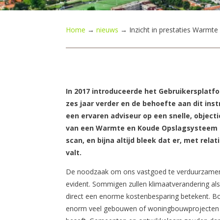
Home
→
nieuws
→
Inzicht in prestaties Warm
In 2017 introduceerde het Gebruikersplat
zes jaar verder en de behoefte aan dit inst
een ervaren adviseur op een snelle, object
van een Warmte en Koude Opslagsysteem (
scan, en bijna altijd bleek dat er, met rel
valt.
De noodzaak om ons vastgoed te verduurzamen i
evident. Sommigen zullen klimaatverandering al
direct een enorme kostenbesparing betekent. B
enorm veel gebouwen of woningbouwprojecten int