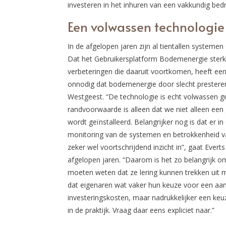
investeren in het inhuren van een vakkundig bed
Een volwassen technologie
In de afgelopen jaren zijn al tientallen systeme
Dat het Gebruikersplatform Bodemenergie sterk
verbeteringen die daaruit voortkomen, heeft ee
onnodig dat bodemenergie door slecht prestere
Westgeest. “De technologie is echt volwassen g
randvoorwaarde is alleen dat we niet alleen ee
wordt geïnstalleerd. Belangrijker nog is dat er 
monitoring van de systemen en betrokkenheid van
zeker wel voortschrijdend inzicht in”, gaat Evert
afgelopen jaren. “Daarom is het zo belangrijk 
moeten weten dat ze lering kunnen trekken uit m
dat eigenaren wat vaker hun keuze voor een aanb
investeringskosten, maar nadrukkelijker een ke
in de praktijk. Vraag daar eens expliciet naar.”