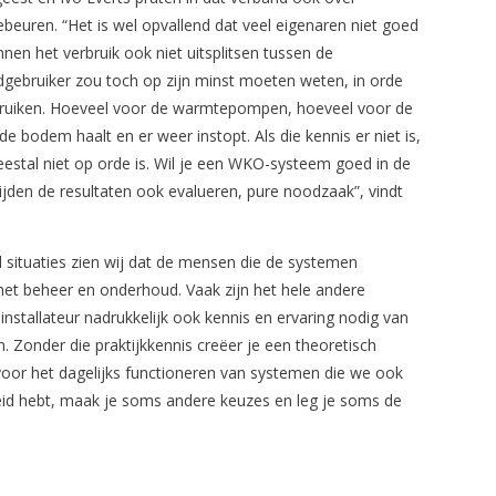
ebeuren. “Het is wel opvallend dat veel eigenaren niet goed
nnen het verbruik ook niet uitsplitsen tussen de
indgebruiker zou toch op zijn minst moeten weten, in orde
gebruiken. Hoeveel voor de warmtepompen, hoeveel voor de
 de bodem haalt en er weer instopt. Als die kennis er niet is,
estal niet op orde is. Wil je een WKO-systeem goed in de
ijden de resultaten ook evalueren, pure noodzaak”, vindt
l situaties zien wij dat de mensen die de systemen
j het beheer en onderhoud. Vaak zijn het hele andere
installateur nadrukkelijk ook kennis en ervaring nodig van
 Zonder die praktijkkennis creëer je een theoretisch
 voor het dagelijks functioneren van systemen die we ook
eid hebt, maak je soms andere keuzes en leg je soms de