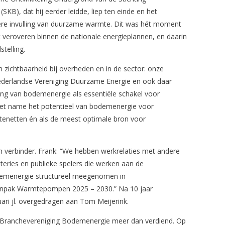
B), dat hij eerder leidde, liep ten einde en het
ere invulling van duurzame warmte. Dit was hét moment
veroveren binnen de nationale energieplannen, en daarin
telling.
n zichtbaarheid bij overheden en in de sector: onze
ederlandse Vereniging Duurzame Energie en ook daar
ing van bodemenergie als essentiële schakel voor
t name het potentieel van bodemenergie voor
tenetten én als de meest optimale bron voor
h verbinder. Frank: “We hebben werkrelaties met andere
eries en publieke spelers die werken aan de
bodemenergie structureel meegenomen in
Aanpak Warmtepompen 2025 – 2030.” Na 10 jaar
uari jl. overgedragen aan Tom Meijerink.
n Branchevereniging Bodemenergie meer dan verdiend. Op