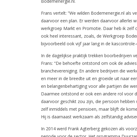
Bodemenergie.nl.
Frans vertelt: ”We wilden Bodemenergie.nl als ve
daarvoor een plan. Er werden daarvoor allerle
werkgroep Markt en Promotie. Daar heb ik zelf 
ook heel interessant, zoals, de Werkgroep Bo
bijvoorbeeld ook vijf jaar lang in de kascontrol
In de dagelijkse praktijk trekken boorbedrijven v
Frans: “De behoefte ontstond om ook de adviesbu
branchevereniging. En andere bedrijven die werk
en meer in de breedte uit en groeide uit naar e
en belangenbehartiging voor alle partijen die 
Daarmee ontstond er ook een andere rol voor de
daarvoor geschikt zou zijn, die persoon hebben 
zelf inmiddels met pensioen, maar blijft de kom
Hij is daarnaast werkzaam als zelfstandig advise
In 2014 werd Frank Agterberg gekozen als voorz
periode voor de sector. Het programma Duurzam