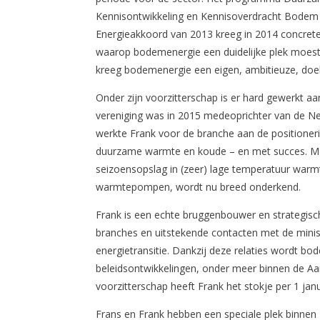
Kennisontwikkeling en Kennisoverdracht Bodem (SK
Energieakkoord van 2013 kreeg in 2014 concret
waarop bodemenergie een duidelijke plek moest 
kreeg bodemenergie een eigen, ambitieuze, doels
Onder zijn voorzitterschap is er hard gewerkt aa
vereniging was in 2015 medeoprichter van de N
werkte Frank voor de branche aan de positioner
duurzame warmte en koude – en met succes. Me
seizoensopslag in (zeer) lage temperatuur warm
warmtepompen, wordt nu breed onderkend.
Frank is een echte bruggenbouwer en strategisc
branches en uitstekende contacten met de minist
energietransitie. Dankzij deze relaties wordt 
beleidsontwikkelingen, onder meer binnen de 
voorzitterschap heeft Frank het stokje per 1 jan
Frans en Frank hebben een speciale plek binne