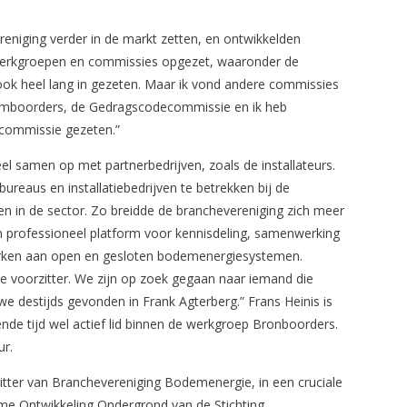
reniging verder in de markt zetten, en ontwikkelden
i werkgroepen en commissies opgezet, waaronder de
ook heel lang in gezeten. Maar ik vond andere commissies
demboorders, de Gedragscodecommissie en ik heb
e-commissie gezeten.”
eel samen op met partnerbedrijven, zoals de installateurs.
reaus en installatiebedrijven te betrekken bij de
en in de sector. Zo breidde de branchevereniging zich meer
en professioneel platform voor kennisdeling, samenwerking
werken aan open en gesloten bodemenergiesystemen.
 voorzitter. We zijn op zoek gegaan naar iemand die
we destijds gevonden in Frank Agterberg.” Frans Heinis is
ende tijd wel actief lid binnen de werkgroep Bronboorders.
ur.
itter van Branchevereniging Bodemenergie, in een cruciale
e Ontwikkeling Ondergrond van de Stichting