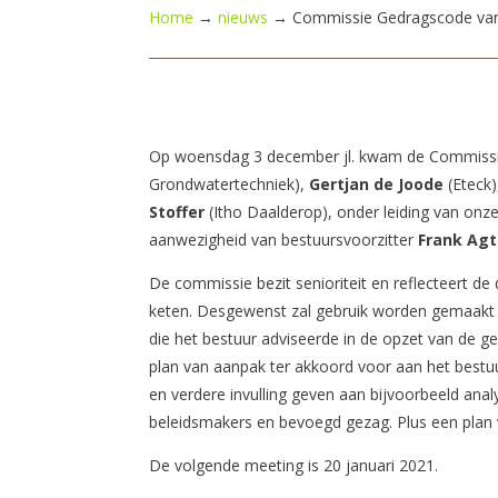
Home
→
nieuws
→
Commissie Gedragscode van
Op woensdag 3 december jl. kwam de Commissie
Grondwatertechniek),
Gertjan de Joode
(Eteck
Stoffer
(Itho Daalderop), onder leiding van onze
aanwezigheid van bestuursvoorzitter
Frank Ag
De commissie bezit senioriteit en reflecteert de
keten. Desgewenst zal gebruik worden gemaakt 
die het bestuur adviseerde in de opzet van de
plan van aanpak ter akkoord voor aan het bestu
en verdere invulling geven aan bijvoorbeeld an
beleidsmakers en bevoegd gezag. Plus een plan voo
De volgende meeting is 20 januari 2021.