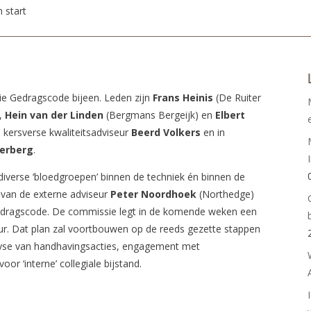
 start
 Gedragscode bijeen. Leden zijn
Frans Heinis
(De Ruiter
),
Hein van der Linden
(Bergmans Bergeijk) en
Elbert
 kersverse kwaliteitsadviseur
Beerd Volkers
en in
terberg
.
 diverse ‘bloedgroepen’ binnen de techniek én binnen de
van de externe adviseur
Peter Noordhoek
(Northedge)
 gedragscode. De commissie legt in de komende weken een
ur. Dat plan zal voortbouwen op de reeds gezette stappen
alyse van handhavingsacties, engagement met
r ‘interne’ collegiale bijstand.