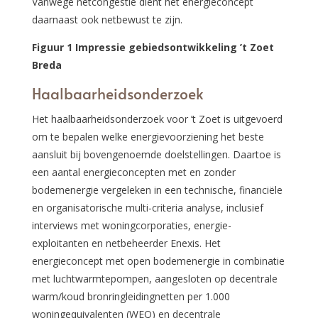
Vanwege netcongestie dient het energieconcept
daarnaast ook netbewust te zijn.
Figuur
1
Impressie gebiedsontwikkeling ’t Zoet
Breda
Haalbaarheidsonderzoek
Het haalbaarheidsonderzoek voor ’t Zoet is uitgevoerd
om te bepalen welke energievoorziening het beste
aansluit bij bovengenoemde doelstellingen. Daartoe is
een aantal energieconcepten met en zonder
bodemenergie vergeleken in een technische, financiële
en organisatorische multi-criteria analyse, inclusief
interviews met woningcorporaties, energie-
exploitanten en netbeheerder Enexis. Het
energieconcept met open bodemenergie in combinatie
met luchtwarmtepompen, aangesloten op decentrale
warm/koud bronringleidingnetten per 1.000
woningequivalenten (WEQ) en decentrale