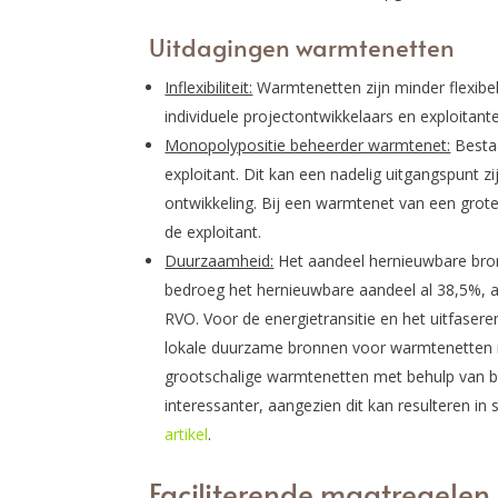
Uitdagingen warmtenetten
Inflexibiliteit:
Warmtenetten zijn minder flexibe
individuele projectontwikkelaars en exploitant
Monopolypositie beheerder warmtenet:
Besta
exploitant. Dit kan een nadelig uitgangspunt z
ontwikkeling. Bij een warmtenet van een grot
de exploitant.
Duurzaamheid:
Het aandeel hernieuwbare bro
bedroeg het hernieuwbare aandeel al 38,5%,
RVO. Voor de energietransitie en het uitfasere
lokale duurzame bronnen voor warmtenetten i
grootschalige warmtenetten met behulp van 
interessanter, aangezien dit kan resulteren in
artikel
.
Faciliterende maatregelen