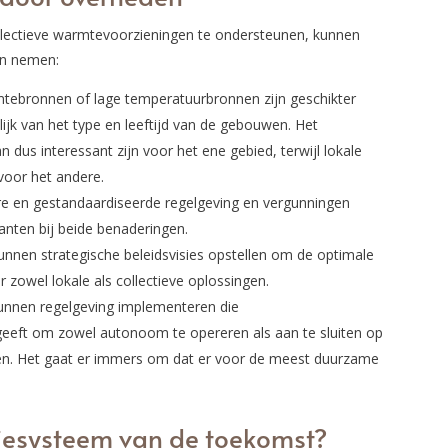
lectieve warmtevoorzieningen te ondersteunen, kunnen
en nemen:
ebronnen of lage temperatuurbronnen zijn geschikter
jk van het type en leeftijd van de gebouwen. Het
dus interessant zijn voor het ene gebied, terwijl lokale
oor het andere.
e en gestandaardiseerde regelgeving en vergunningen
anten bij beide benaderingen.
nen strategische beleidsvisies opstellen om de optimale
r zowel lokale als collectieve oplossingen.
nnen regelgeving implementeren die
 geeft om zowel autonoom te opereren als aan te sluiten op
gen. Het gaat er immers om dat er voor de meest duurzame
giesysteem van de toekomst?