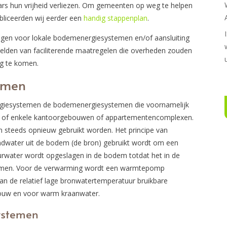
ars hun vrijheid verliezen. Om gemeenten op weg te helpen
bliceerden wij eerder een
handig stappenplan
.
gingen voor lokale bodemenergiesystemen en/of aansluiting
lden van faciliterende maatregelen die overheden zouden
g te komen.
emen
ergiesystemen de bodemenergiesystemen die voornamelijk
n of enkele kantoorgebouwen of appartementencomplexen.
 steeds opnieuw gebruikt worden. Het principe van
ndwater uit de bodem (de bron) gebruikt wordt om een
urwater wordt opgeslagen in de bodem totdat het in de
armen. Voor de verwarming wordt een warmtepomp
an de relatief lage bronwatertemperatuur bruikbare
ouw en voor warm kraanwater.
ystemen