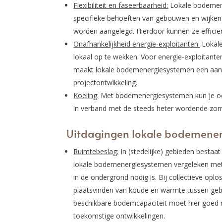
Flexibiliteit en faseerbaarheid:
Lokale bodemen
specifieke behoeften van gebouwen en wijke
worden aangelegd. Hierdoor kunnen ze efficië
Onafhankelijkheid energie-exploitanten:
Lokale
lokaal op te wekken. Voor energie-exploitanten
maakt lokale bodemenergiesystemen een aantr
projectontwikkeling.
Koeling:
Met bodemenergiesystemen kun je ook
in verband met de steeds heter wordende zom
Uitdagingen lokale bodemene
Ruimtebeslag:
In (stedelijke) gebieden bestaat
lokale bodemenergiesystemen vergeleken met 
in de ondergrond nodig is. Bij collectieve opl
plaatsvinden van koude en warmte tussen geb
beschikbare bodemcapaciteit moet hier goed
toekomstige ontwikkelingen.