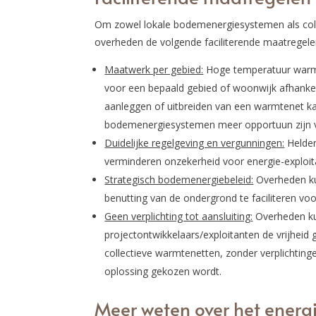
Om zowel lokale bodemenergiesystemen als col
overheden de volgende faciliterende maatregel
Maatwerk per gebied:
Hoge temperatuur warmt
voor een bepaald gebied of woonwijk afhankeli
aanleggen of uitbreiden van een warmtenet kan 
bodemenergiesystemen meer opportuun zijn v
Duidelijke regelgeving en vergunningen:
Helder
verminderen onzekerheid voor energie-exploit
Strategisch bodemenergiebeleid:
Overheden kun
benutting van de ondergrond te faciliteren voo
Geen verplichting tot aansluiting:
Overheden ku
projectontwikkelaars/exploitanten de vrijheid
collectieve warmtenetten, zonder verplichtin
oplossing gekozen wordt.
Meer weten over het ener