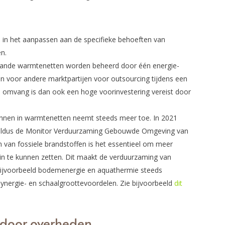
l in het aanpassen aan de specifieke behoeften van
en.
ande warmtenetten worden beheerd door één energie-
ijn voor andere marktpartijen voor outsourcing tijdens een
e omvang is dan ook een hoge voorinvestering vereist door
nnen in warmtenetten neemt steeds meer toe. In 2021
 aldus de Monitor Verduurzaming Gebouwde Omgeving van
n van fossiele brandstoffen is het essentieel om meer
n te kunnen zetten. Dit maakt de verduurzaming van
bijvoorbeeld bodemenergie en aquathermie steeds
 synergie- en schaalgroottevoordelen. Zie bijvoorbeeld
dit
 door overheden